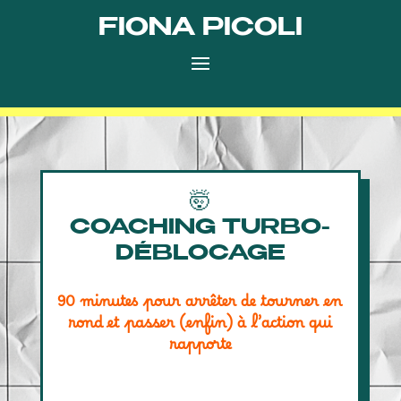
FIONA PICOLI
🤯
COACHING TURBO-
DÉBLOCAGE
90 minutes pour arrêter de tourner en
rond
et passer (enfin) à l’action qui
rapporte